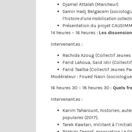
Djamel Attalah (Marcheur)
Samir Hadj Belgacem (sociologue
l’histoire d’une mobilisation collecti
Présentation du projet CAUSIMMI
14 heures – 16 heures :
Les dissension
Intervenant.es :
Rachida Azoug (Collectif Jeunes 
Farid Lahoua, Saïd Idir (Collecti
Farid Taalba (Collectif Jeunes P
Modérateur : Foued Nasri (sociologue
16 heures 30 – 18 heures 30 :
Quels fr
Intervenant.es :
Karim Taharount, historien, aut
populaires
(2017).
Tarek Kawtari, militant à l’initi
Brahim Zennaf, association Le Gra