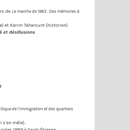
urs de
La marche de 1983 : Des mémoires à
) et Karim Taharount (historien)
é et désillusions
?
itique de l’immigration et des quartiers
n s’en mêle).
pales 1989 à Saint-Étienne.