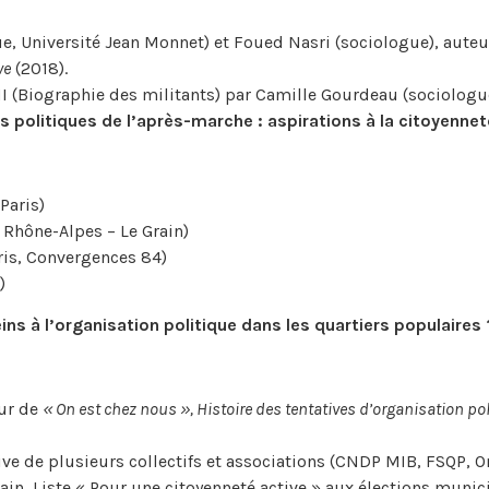
, Université Jean Monnet) et Foued Nasri (sociologue), aute
ve
(2018).
 (Biographie des militants) par Camille Gourdeau (sociologue
s politiques de l’après-marche : aspirations à la citoyennet
Paris)
f Rhône-Alpes – Le Grain)
aris, Convergences 84)
)
eins à l’organisation politique dans les quartiers populaires 
eur de
« On est chez nous », Histoire des tentatives d’organisation pol
ative de plusieurs collectifs et associations (CNDP MIB, FSQP, O
in, Liste « Pour une citoyenneté active » aux élections munici