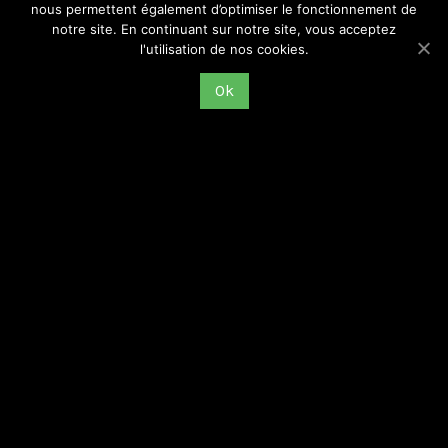
nous permettent également d’optimiser le fonctionnement de
notre site. En continuant sur notre site, vous acceptez
l'utilisation de nos cookies.
Exposition et projection-débat « Manouchian et les
Ok
FTP-MOI » en mars 2024 à La Ricamarie
GREMMOS
29 février 2024
À l’occasion de la « panthéonisation » du couple de résistants
communistes Missak et Mélinée Manouchian et de l’hommage
rendu aux combattants FTP-MOI, la médiathèque Jules Verne de
La Ricamarie
Lire la suite >>>