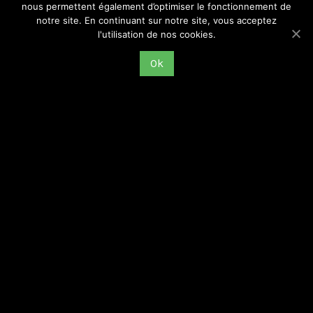
nous permettent également d’optimiser le fonctionnement de
notre site. En continuant sur notre site, vous acceptez
l'utilisation de nos cookies.
Le photojournalisme et les mouvements sociaux au
Ok
début de la Guerre Froide (jeudi 16 février 2022)
GREMMOS
16 février 2023
Émission mensuelle du GREMMOS, #6, saison 2022-2023. Radio
DIO, 89.5 FM à Saint-Étienne, et sur internet Le jeudi 16 février
2023 à 12 heures, rediffusion le soir même à 19
Lire la suite >>>