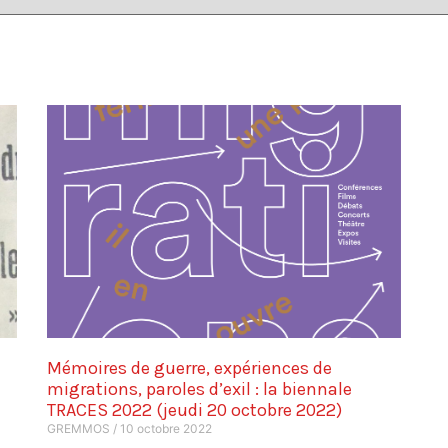
Mémoires de guerre, expériences de
migrations, paroles d’exil : la biennale
TRACES 2022 (jeudi 20 octobre 2022)
GREMMOS
10 octobre 2022