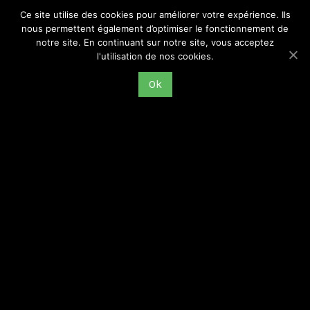
Ce site utilise des cookies pour améliorer votre expérience. Ils
nous permettent également d’optimiser le fonctionnement de
notre site. En continuant sur notre site, vous acceptez
l'utilisation de nos cookies.
« Penser et agir face à la crise dans les “années 1968”
– Les luttes ouvrières dans le bassin stéphanois
Ok
(1963-1984) » : programme, textes et captations de
la journée d’études du 29 novembre 2013
GREMMOS
29 novembre 2013
Vendredi 29 novembre 2013 Université Jean Monnet Saint-
Étienne Le GREMMOS (Groupe de Recherches et d’Études sur les
Mémoires du Monde Ouvrier Stéphanois, association loi 1901)
organise, en partenariat avec les
Lire la suite >>>