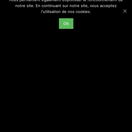
notre site. En continuant sur notre site, vous acceptez
l'utilisation de nos cookies.
Ok
Chhhhh, seussem teura ! L’association Assa Azekka
(mercredi 10 avril 2024)
GREMMOS
9 avril 2024
Émission mensuelle du GREMMOS, #7, saison 2023-2024 Radio
DIO, 89.5 FM à Saint-Étienne, et sur internet Le mercredi 10 avril
2024 à 17 heures, sans créneaux de rediffusion Chhhhh,
Lire la suite >>>