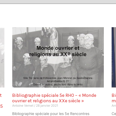
t
Bibliographie spéciale 5e RHO – « Monde
Bi
ouvrier et religions au XXe siècle »
m
25
Antoine Vernet
28 janvier 2021
An
Bibliographie spéciale pour les 5e Rencontres
Ce