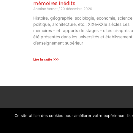
mémoires inédits
Antoine Vernet
20 décembre 2020
Histoire, géographie, sociologie, économie, science
politique, architecture, etc., XIXe-XXIe siècles Les
mémoires – et rapports de stages – cités ci-après o
été présentés dans les universités et établissement
d’enseignement supérieur
Lire la suite >>>
Ce site utilise des cookies pour améliorer votre expérience. Ils