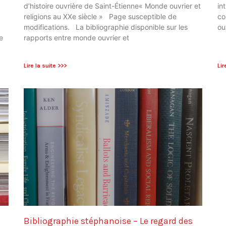
d’histoire ouvrière de Saint-Étienne« Monde ouvrier et
in
religions au XXe siècle » Page susceptible de
co
modifications. La bibliographie disponible sur les
ou
e
rapports entre monde ouvrier et
Lire la suite >>>
Lir
Bibliographie stéphanoise – Le regard des