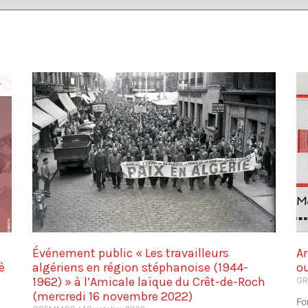
Événement public « Les travailleurs
Ar
è
algériens en région stéphanoise (1944-
ou
1962) » à l’Amicale laïque du Crêt-de-Roch
G
(mercredi 16 novembre 2022)
Fo