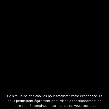
Projection « La Chazotte, en images », à La
Talaudière le mardi 8 novembre 2022
GREMMOS
18 octobre 2022
Centre culturel Le Sou, 19 rue Romain Rolland, La Talaudière
Mardi 8 novembre 2022 19 heures 30 Entrée gratuite « La
Chazotte, en images » : projection de films
Lire la suite >>>
Ce site utilise des cookies pour améliorer votre expérience. Ils
nous permettent également d’optimiser le fonctionnement de
notre site. En continuant sur notre site, vous acceptez