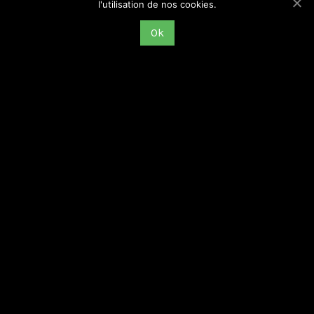
l'utilisation de nos cookies.
Ok
La Sainte-Barbe à La Talaudière
Karine Pétel
29 novembre 2021
Exploitées officiellement entre 1825 et 1968, les mines de la
Chazotte sont à l’origine de la création de la ville de La
Talaudière[1]. Ainsi, les traditions liées à l’activité minière
Lire la suite >>>