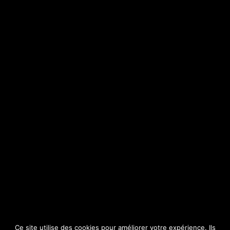
Quand Leponce photographiait le premier « sit-in » à
Saint-Étienne (3)
Jean-Michel Steiner
21 décembre 2024
Retour vers le deuxième épisode Lire le quatrième épisode Avec
Caroline Costil, continuons la découverte et l’interprétation de
trois photographies conservées par les Archives Municipales de
Saint-Étienne. Le second cliché
Lire la suite >>>
Ce site utilise des cookies pour améliorer votre expérience. Ils