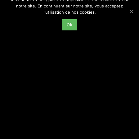
notre site. En continuant sur notre site, vous acceptez
l'utilisation de nos cookies.
Ok
La SCOPD Manufrance : de l’engagement syndical à
la mémoire occultée (mercredi 8 octobre 2025)
GREMMOS
2 octobre 2025
Émission mensuelle du GREMMOS, #1, saison 2025-2026 Radio
DIO, 89.5 FM à Saint-Étienne, et sur internet Mercredi 8 octobre
2025 à 18 heures, sans créneaux de rediffusion Émission à
l’antenne
Lire la suite >>>