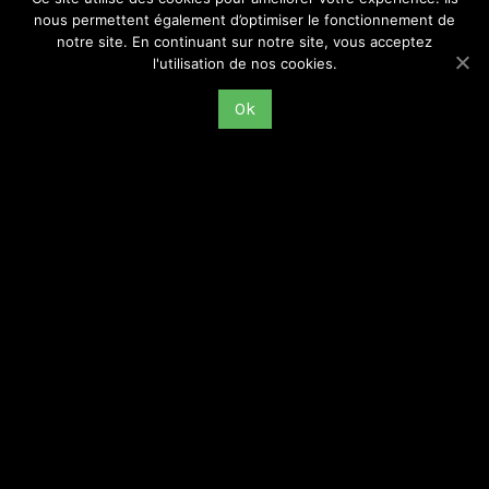
nous permettent également d’optimiser le fonctionnement de
notre site. En continuant sur notre site, vous acceptez
l'utilisation de nos cookies.
Témoignage de Roger Millet (Rencontres d’histoire
Ok
ouvrière, 19 janvier 2018)
GREMMOS
1 mai 2022
Présentation : le témoignage suivant a été présenté lors d’une
table-ronde organisée dans le cadre des 5èmes Rencontres
d’histoire ouvrière de Saint-Étienne, intitulées Monde ouvrier et
religions au XXe siècle
Lire la suite >>>